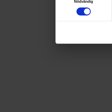
Nödvändig
-
27
%
2 nummer av Fantomen
92
kr
125,80
kr
Förlängs tillsvidare
-
23
%
6 nummer av Fantomen
289
kr
377,40
kr