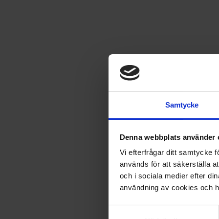
Fantomen
Samtycke
När Fantomen rör sig står blixten stilla. Detta klassiska tale
berättelser och teckningar.
Denna webbplats använder 
Vi efterfrågar ditt samtycke
Kampanjen är avslutad!
används för att säkerställa a
och i sociala medier efter d
Dessvärre är kampanjen redan avslutad. Men nedan hittar d
användning av cookies och ha
Andra bra erbjudanden på tidningen:
Samtyckesval