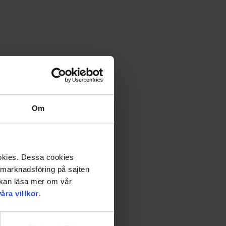
Om
ntyr drar dig in och håller dig kvar med fantastiska
ookies. Dessa cookies
a marknadsföring på sajten
u kan läsa mer om vår
våra villkor
.