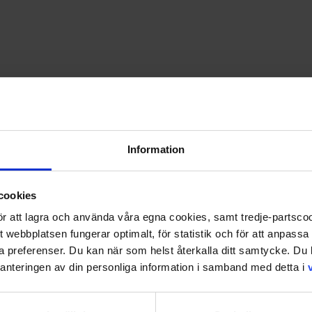
Information
sätt har etsat sig i hela generationer i Sverige. Fantomens äve
cookies
 för att lagra och använda våra egna cookies, samt tredje-partsc
tt webbplatsen fungerar optimalt, för statistik och för att anpass
ina preferenser. Du kan när som helst återkalla ditt samtycke. D
u andra bra erbjudanden på tidningen.
nteringen av din personliga information i samband med detta i