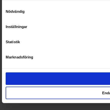
Samtyckesval
Nödvändig
Inställningar
Statistik
Marknadsföring
Enda