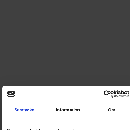
-
53
%
Säljs endast i Sverige
13 nummer av Hemmets Journal
+ Orrefors vinglas 2-pack
399
kr
856,70
kr
Förlängs tillsvidare
-
5
%
Samtycke
Information
Om
13 nummer av Hemmets Journal