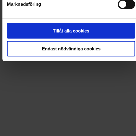
Marknadsföring
1 799
kr
2 230,80
kr
Tillåt alla cookies
Avslutas automatiskt
Endast nödvändiga cookies
-
24
%
104 nummer av Hemmets Journal
3 389
kr
4 461,60
kr
Avslutas automatiskt