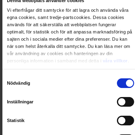
Denna webbplats använder cookies
529
kr
557,70
kr
Vi efterfrågar ditt samtycke för att lagra och använda våra
egna cookies, samt tredje-partscookies. Dessa cookies
används för att säkerställa att webbplatsen fungerar
Avslutas automatiskt
optimalt, för statistik och för att anpassa marknadsföring på
sajten och i sociala medier efter dina preferenser. Du kan
-
10
%
när som helst återkalla ditt samtycke. Du kan läsa mer om
vår användning av cookies och hanteringen av din
26 nummer av Hemmets Journal
personliga information i samband med detta i
våra villkor
.
999
kr
1 115,40
kr
Samtyckesval
Nödvändig
Avslutas automatiskt
Inställningar
-
19
%
Statistik
52 nummer av Hemmets Journal