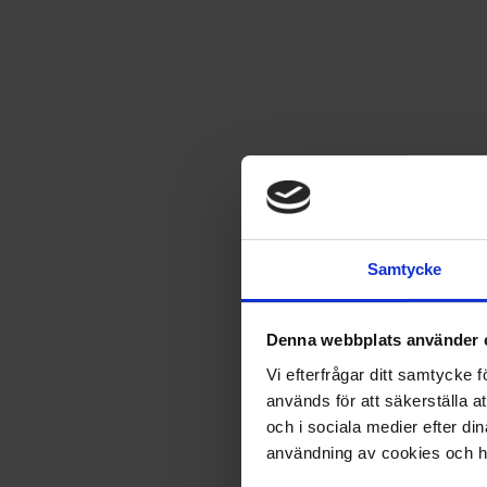
Spara
12
%
3 nummer av Agent X9
Samtycke
Till mig själv
Denna webbplats använder 
Vi efterfrågar ditt samtycke
används för att säkerställa a
Ge bort som gåva
och i sociala medier efter d
användning av cookies och ha