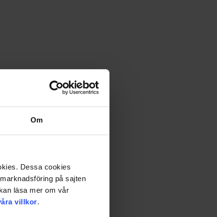
Om
ookies. Dessa cookies
a marknadsföring på sajten
u kan läsa mer om vår
våra villkor
.