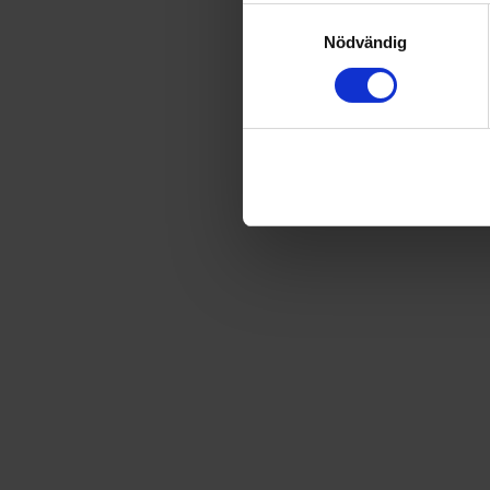
219
kr
248,70
kr
Samtyckesval
Nödvändig
UTGÅTT
Frakt
USA
för
66
kr
Prenumerationen avslutas automatiskt.
Prisberäkning
3 nummer av Agent X9
248,70
kr
Rabatt
−29,70
kr
Frakt
66,00
kr
Totalt
285,00
kr