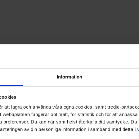
PRISGARANTI PÅ TIDNINGSPRENUMERATIONER
LÄS TIDNINGEN DIGITAL I MAGASINAPPEN FLIPP
GE BORT ETT FINT GÅVOKORT
Information
cookies
 för att lagra och använda våra egna cookies, samt tredje-partsc
tt webbplatsen fungerar optimalt, för statistik och för att anpass
ina preferenser. Du kan när som helst återkalla ditt samtycke. D
nteringen av din personliga information i samband med detta i