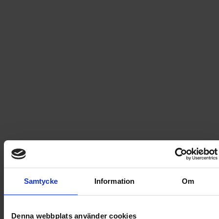
PRISGARANTI PÅ TIDNINGSPRENUMERATIONER
LÄS TIDNINGEN DIGITAL I MAGASINAPPEN FLIPP
GE BORT ETT FINT GÅVOKORT
Bästa prisgaranti
På Dintidning.se erbjuder vi bästa prisgaranti. Det innebär
att om du som kund hittar ett erbjudande, på någon av de
tidningar vi säljer, som är bättre än det som finns på siten så
matchar vi det bättre erbjudandet.
Tänk på:
Prisgarantin gäller endast tidningsprenumerationer
Du som kund måste påvisa var det bättre erbjudandet
Samtycke
Information
Om
finns tillgängligt
Det bättre erbjudandet måste vara en aktuell kampanj
som ej har löpt ut
Denna webbplats använder cookies