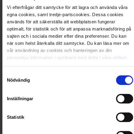
Erbjudandet måste vara villkorslöst, d.v.s. ej kräva
medlemskap i kundklubb eller liknande
Vi efterfrågar ditt samtycke för att lagra och använda våra
egna cookies, samt tredje-partscookies. Dessa cookies
Du utnyttjar enkelt prisgarantin genom att kontakta vår
används för att säkerställa att webbplatsen fungerar
kundservice på 040-400 222 alternativt
optimalt, för statistik och för att anpassa marknadsföring på
kundservice@dintidning.se
och påvisar vilket erbjudandet
sajten och i sociala medier efter dina preferenser. Du kan
du har sett och vill ta del av. Då hjälper de dig att lägga en
när som helst återkalla ditt samtycke. Du kan läsa mer om
order enligt aktuellt erbjudande.
vår användning av cookies och hanteringen av din
personliga information i samband med detta i
våra villkor
.
Samtyckesval
Nödvändig
Inställningar
Statistik