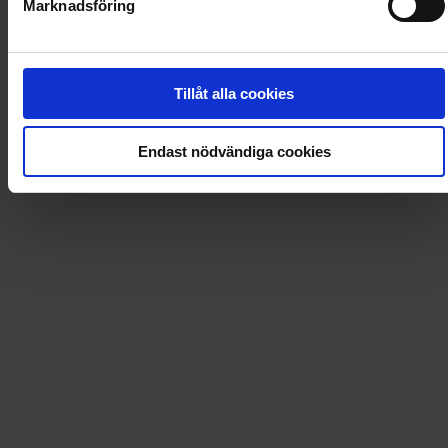
Marknadsföring
Leverans till
:
USA
Tillåt alla cookies
Endast nödvändiga cookies
Tidningsprenumerationer och mycket mer!
Dintidning.se erbjuder förmånliga prenumerationer på
ett stort utbud av tidningar och magasin. På
Dintidning.se hittar du även böcker, spel, pyssel och
annat kul. På mina sidor kan du själv enkelt hantera de
tidningsprenumerationer du redan har. Välkommen!