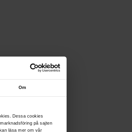
gifter, inklusive personnummer, e-postadress,
ation, marknadsföring, digitala tjänster, analys, statistik
 SPAR, sker kontinuerligt. Information om din användning
nns inom följande branscher, direkt relaterade till Egmonts
r, natur, motor.
lsammans med övriga uppgifter användas inom Egmont för
dukter.
tigade intresse. Vill du rätta, radera, begränsa eller
Egmont Story House AB, 205 07 Malmö eller gå till sidan
Om
a Integritetsskyddsmyndigheten (IMY), Box 8114, 104 20
lt 16 år. Vi förbehåller oss rätten att annullera order från
ookies. Dessa cookies
a marknadsföring på sajten
att kunna leverera beställd produkt. Vi kommer även att
u kan läsa mer om vår