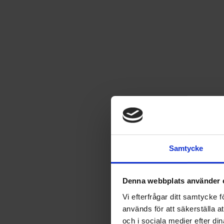
Vid beställning av tidning eller annan produkt från Egmont
mobilnummer och övriga digitala adresser, får lagras och anv
och profilering. Uppdatering av personuppgifter mot person
av digitala tjänster inhämtas med bl.a. cookies. Du kan äve
produkter: tidningar, böcker, film, spel, pussel, leksaker, mod
Uppgifter som du lämnar direkt eller indirekt genom att 
marknadsföring och för att anpassa innehåll, tjänster och ann
Den rättsliga grunden för Egmonts behandling av dina personu
invända mot användningen av dina personuppgifter kan du gö
https://dintidning.se/kundservice/personuppgifter
.
Samtycke
Vi ser helst att du först kontaktar oss om du har klagomål. A
Stockholm, epost
imy@imy.se
eller via
https://www.imy.se
Denna webbplats använder 
Vid beställning av Egmonts produkter godkänner du våra köp- o
Vi efterfrågar ditt samtycke
personer som uppgivit felaktiga personuppgifter och/eller
används för att säkerställa a
Vid beställning där barnets namn anges som mottagare godkä
och i sociala medier efter d