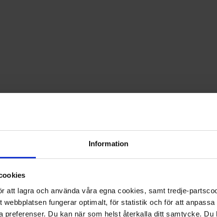
, samt tävlingsdeltagande, godkänner du att dina personupp
ändas inom Egmontkoncernen för fakturering, leverans, inform
uppgiftsregister, exempelvis med hjälp av personnumret via
n få erbjudanden från Egmonts samarbetspartners, som återfi
e, skönhet, sport, fritid, heminredning, hälsa, mat, dryck, dju
använda Egmontkoncernens tjänster och erbjudanden kan til
onsering till mig samt för utveckling av nya tjänster och pro
ppgifter är dels fullföljande av avtal och dels Egmonts berät
ra det genom att skicka brev till Personuppgiftsansvarig, 
Information
nser du att vi inte har gjort tillräckligt kan du även kontakt
/
cookies
ch leveransvillkor. För att beställa av Egmont måste du ha fyl
 för att lagra och använda våra egna cookies, samt tredje-partsc
 har betalningsanmärkningar.
tt webbplatsen fungerar optimalt, för statistik och för att anpass
nner ni att vi samlar in personuppgifter på mottagaren för 
ina preferenser. Du kan när som helst återkalla ditt samtycke. D