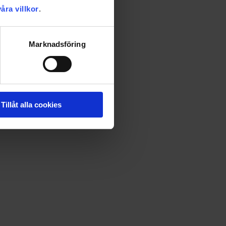
våra villkor
.
har godkänt detta. Har vårdnadshavaren/vårdnadshavarna
Marknadsföring
ngivna tekniska specifikationer m.m. samt för slutförsäljning.
oms. Dintidning.se förbehåller sig rätten att ändra
dukt vid beställningstillfället.
Tillåt alla cookies
er för orders innehållande produkter (tidningsprenumerationer
 är VISA och Mastercard) alternativt i efterskott med faktura.
ortet fram till dess att Dintidning.se dragit köpesumman för
ra beställningen eller att fakturera beloppet.