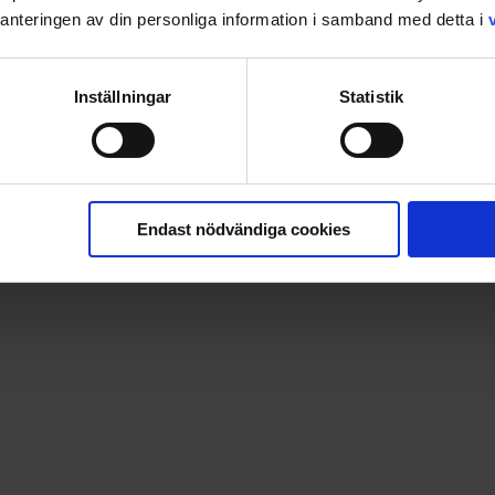
g till barnets hushåll.
nteringen av din personliga information i samband med detta i
att ni informera vårdnadshavaren/vårdnadshavarna om att du 
Inställningar
Statistik
 leverantörers prishöjningar, lagerhållning och ev. oriktigt a
r det som gäller för ordern. Samtliga priser visas inklusive m
n fraktkostnad per beställning, vilken då anges för varje pro
Endast nödvändiga cookies
 produkter 25%.
& packningskostnad för bokklubbar är 49,90 kr. Fri frakt gäll
00 kr.
tala i förskott med Swish eller betal-/kreditkort (giltiga kort
r Nets. Kunden är skyldig att se till att det finns medel på k
n anledning inte gå igenom har Dintidning.se rätt att annulle