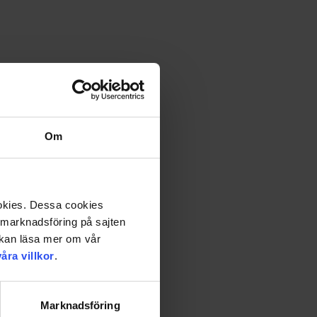
Om
ookies. Dessa cookies
a marknadsföring på sajten
u kan läsa mer om vår
våra villkor
.
Marknadsföring