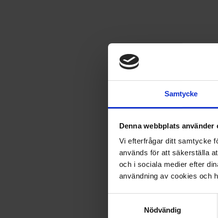
Betalning & faktura
Leveranser
Samtycke
Prenumeration
Denna webbplats använder 
Vi efterfrågar ditt samtycke
Reklamation
används för att säkerställa a
och i sociala medier efter d
användning av cookies och ha
Övriga frågor
Samtyckesval
Nödvändig