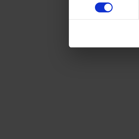
Kontakta oss
Du vet väl att du kan sköta de flesta ärenden på
Mitt konto
, 
betalningshistorik.
Kontaktinformation
Namn
E-post
Mobilnummer
(
valfritt
)