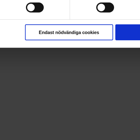
så som att se information om dina prenumerationer, ändra kon
Endast nödvändiga cookies