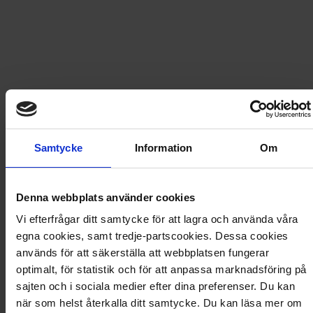
229
kr
248,70
kr
LÄGG I VARUKORG
Frakt
USA
för
66
kr
Samtycke
Information
Om
Prenumerationen avslutas automatiskt.
Denna webbplats använder cookies
Prisberäkning
Vi efterfrågar ditt samtycke för att lagra och använda våra
egna cookies, samt tredje-partscookies. Dessa cookies
3 nummer av Agent X9
248,70
kr
används för att säkerställa att webbplatsen fungerar
Rabatt
−19,70
kr
optimalt, för statistik och för att anpassa marknadsföring på
Frakt
66,00
kr
sajten och i sociala medier efter dina preferenser. Du kan
Totalt
295,00
kr
när som helst återkalla ditt samtycke. Du kan läsa mer om