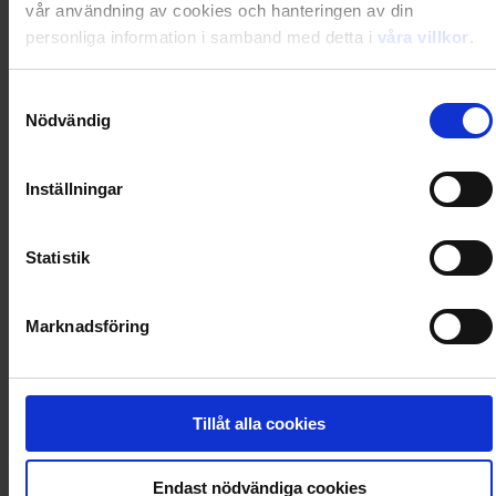
vår användning av cookies och hanteringen av din
personliga information i samband med detta i
våra villkor
.
Prenumerera i dag och få din första tidning 2026-09-
Samtyckesval
30
Nödvändig
Inställningar
Utkommer 12 nr/år
Statistik
Gratis digital tillgång i magasinappen Flipp
Marknadsföring
Rabatten är beloppet du sparar jämfört med köp av
lösnummer i butik + ev. premievärde/extra nummer
Tillåt alla cookies
Läs tidningen digital i Flipp
Endast nödvändiga cookies