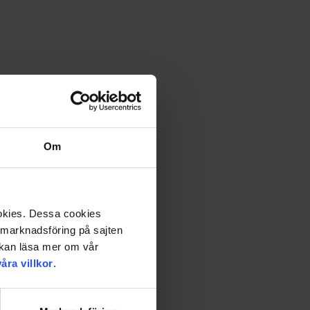
Om
ookies. Dessa cookies
a marknadsföring på sajten
u kan läsa mer om vår
våra villkor
.