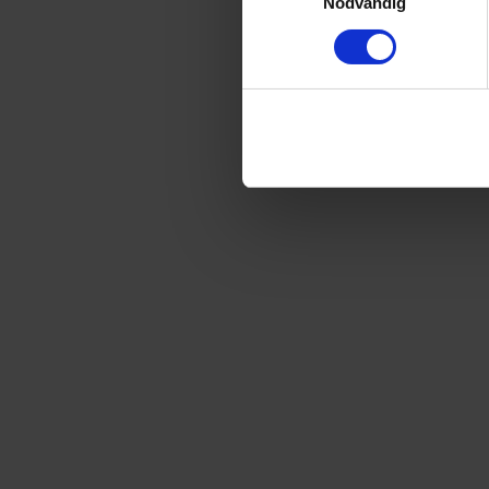
Nödvändig
Förlängs tillsvidare
Porto
49
kr
-
62
%
Säljs endast i Sverige
4 nummer av Bamse
+ KOMPISKLUBB FÖRNYELSETIDNING + örngott
129
kr
344
kr
Förlängs tillsvidare
Porto
49
kr