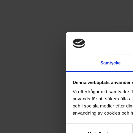
129
kr
494
kr
Förlängs tillsvidare
Porto
49
kr
Samtycke
-
74
%
Säljs endast i Sverige
Denna webbplats använder 
4 nummer av Bamse
Vi efterfrågar ditt samtycke
+ KOMPISKLUBB FÖRNYELSETIDNING + ryggsäck
används för att säkerställa a
och i sociala medier efter d
129
kr
användning av cookies och ha
494
kr
Samtyckesval