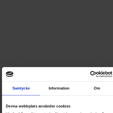
129
kr
494
kr
Förlängs tillsvidare
Porto
49
kr
-
62
%
Säljs endast i Sverige
4 nummer av Bamse
Samtycke
Information
Om
+ KOMPISKLUBB FÖRNYELSETIDNING + örngott
129
kr
Denna webbplats använder cookies
344
kr