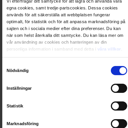
Vi efterfrågar ditt samtycke för att lagra och använda våra
egna cookies, samt tredje-partscookies. Dessa cookies
används för att säkerställa att webbplatsen fungerar
Förlängs tillsvidare
optimalt, för statistik och för att anpassa marknadsföring på
Porto
49
kr
sajten och i sociala medier efter dina preferenser. Du kan
när som helst återkalla ditt samtycke. Du kan läsa mer om
vår användning av cookies och hanteringen av din
-
47
%
personliga information i samband med detta i
våra villkor
.
4 nummer av Bamse
Samtyckesval
+ 1 extra nummer
Nödvändig
129
kr
245
kr
Inställningar
Statistik
Förlängs tillsvidare
Mer om tidningen Bamse
Marknadsföring