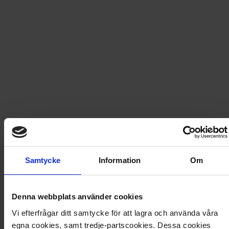
Fri frakt vid produktköp över 500 kr
Snabb leverans - skickas inom 2 dagar
Alisik 1 - Höst
En natt vaknar Alisik upp på en kyrkogård. Hon blir
livrädd och bestämmer sig för att fly så fort som
möjligt, men hon inser snart att något inte är som förut:
Ingen levande kan se henne. Hon är död. Snart träffar
Samtycke
Information
Om
hon fler som är fångade mitt emellan liv och död.
Plötsligt dyker Ruben upp – den enda levande person
som kan höra henne …
Denna webbplats använder cookies
Artikel
:
80741743
Vi efterfrågar ditt samtycke för att lagra och använda våra
egna cookies, samt tredje-partscookies. Dessa cookies