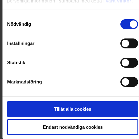
personliga information i samband med detta i
våra villkor
.
0
Dkr
Samtyckesval
Nödvändig
Loading...
Inställningar
Loading...
Statistik
0
Dkr
Marknadsföring
Loading...
Loading...
Tillåt alla cookies
0
Dkr
Endast nödvändiga cookies