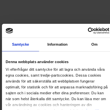
Fri frakt vid produktköp över 500 kr
Snabb leverans - skickas inom 2 dagar
Artikel
:
37001517
Samtycke
Information
Om
Du kanske också gillar
Loading...
Denna webbplats använder cookies
Loading...
Vi efterfrågar ditt samtycke för att lagra och använda våra
egna cookies, samt tredje-partscookies. Dessa cookies
0
Dkr
används för att säkerställa att webbplatsen fungerar
optimalt, för statistik och för att anpassa marknadsföring på
sajten och i sociala medier efter dina preferenser. Du kan
Loading...
när som helst återkalla ditt samtycke. Du kan läsa mer om
vår användning av cookies och hanteringen av din
Loading...