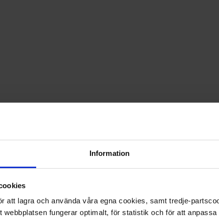
PRISGARANTI PÅ TIDNINGSPRENUMERATIONER
LÄS TIDNINGEN DIGITAL I MAGASINAPPEN FLIPP
GE BORT ETT FINT GÅVOKORT
Information
cookies
 för att lagra och använda våra egna cookies, samt tredje-partsc
tt webbplatsen fungerar optimalt, för statistik och för att anpass