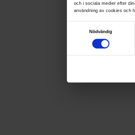
och i sociala medier efter d
Fri frakt vid produktköp över 500 kr
användning av cookies och ha
Samtyckesval
Nödvändig
Snabb leverans - skickas inom 2 dagar
Asterix 32: Åter till Gallien
Asterix är en av världens mest populära tecknade serier. D
besviken.
Artikel
:
37002603
Du kanske också gillar
Loading...
Loading...