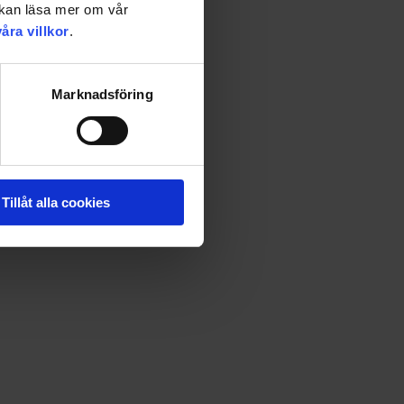
u kan läsa mer om vår
våra villkor
.
Marknadsföring
Tillåt alla cookies
na nyutgåva av ett klassiskt album lär inte göra någon