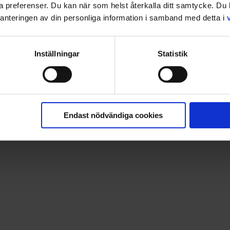
ina preferenser. Du kan när som helst återkalla ditt samtycke. D
nteringen av din personliga information i samband med detta i
Inställningar
Statistik
Endast nödvändiga cookies
e tappra gallernas äventyr har roat miljontals läsare och den