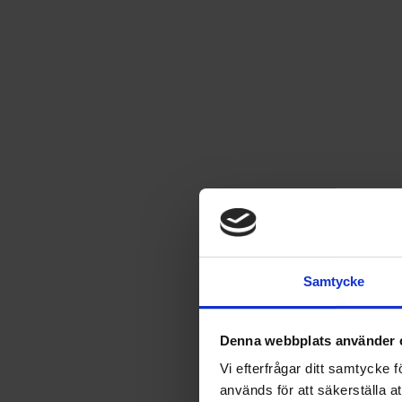
Asterix 32: Åter till Gallien
Nyutgåva av ett klassiskt album!
Läs mer
119
kr
Samtycke
SÄLJS ENDAST I SVERIGE
Denna webbplats använder 
Leverans satt till
USA
.
Byt leverans till
Sverige
Vi efterfrågar ditt samtycke
används för att säkerställa a