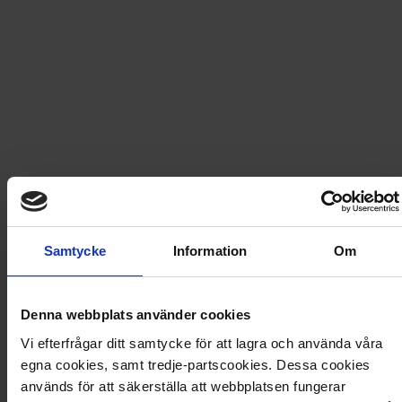
Fri frakt vid produktköp över 500 kr
Snabb leverans - skickas inom 2 dagar
Bamse - Min första bok om Bamse
I den här pekboken får du lära känna Bamse och hans
Samtycke
Information
Om
vänner.
Artikel
:
450576
Denna webbplats använder cookies
Vi efterfrågar ditt samtycke för att lagra och använda våra
Du kanske också gillar
egna cookies, samt tredje-partscookies. Dessa cookies
Loading...
används för att säkerställa att webbplatsen fungerar