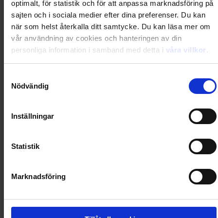
optimalt, för statistik och för att anpassa marknadsföring på
Loading...
sajten och i sociala medier efter dina preferenser. Du kan
när som helst återkalla ditt samtycke. Du kan läsa mer om
0
Dkr
vår användning av cookies och hanteringen av din
personliga information i samband med detta i
våra villkor
.
Loading...
Samtyckesval
Nödvändig
Loading...
Inställningar
0
Dkr
Statistik
Loading...
Loading...
Marknadsföring
0
Dkr