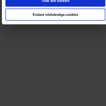
Tillåt alla cookies
Loading...
Endast nödvändiga cookies
Loading...
0
Dkr
Leverans till
:
USA