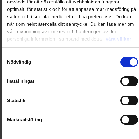
används för att säkerställa att webbplatsen fungerar
Loading...
optimalt, för statistik och för att anpassa marknadsföring på
Loading...
sajten och i sociala medier efter dina preferenser. Du kan
när som helst återkalla ditt samtycke. Du kan läsa mer om
vår användning av cookies och hanteringen av din
0
Dkr
personliga information i samband med detta i
våra villkor
.
Samtyckesval
Loading...
Nödvändig
Loading...
Inställningar
0
Dkr
Statistik
Loading...
Marknadsföring
Loading...