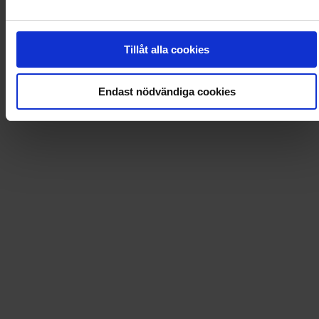
Loading...
Loading...
Tillåt alla cookies
0
Dkr
Endast nödvändiga cookies
Loading...
Loading...
0
Dkr
Leverans till
:
USA