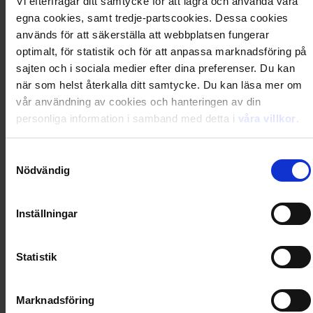
Vi efterfrågar ditt samtycke för att lagra och använda våra
egna cookies, samt tredje-partscookies. Dessa cookies
Artikel
:
483-24-001
används för att säkerställa att webbplatsen fungerar
Du kanske också gillar
optimalt, för statistik och för att anpassa marknadsföring på
sajten och i sociala medier efter dina preferenser. Du kan
Loading...
när som helst återkalla ditt samtycke. Du kan läsa mer om
Loading...
vår användning av cookies och hanteringen av din
personliga information i samband med detta i
våra villkor
.
0
Dkr
Samtyckesval
Nödvändig
Loading...
Inställningar
Loading...
Statistik
0
Dkr
Marknadsföring