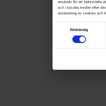
används för att säkerställa a
och i sociala medier efter d
Fri frakt vid produktköp över 500 kr
användning av cookies och ha
Samtyckesval
Snabb leverans - skickas inom 2 dagar
Nödvändig
Bamse på glömskans ö
Nina Kanin råkar bli biten av en mycket ovanlig insekt 
Glömskans ö. Nästan ingen vet något om ön, för när man ko
Men tiden där blir något av det konstigaste de varit med o
Nina? Sagt av person som läst berättelsen: Man skrattar h
Artikel
:
430789
Du kanske också gillar
Loading...