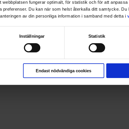
tt webbplatsen fungerar optimalt, för statistik och för att anpass
ina preferenser. Du kan när som helst återkalla ditt samtycke. D
nteringen av din personliga information i samband med detta i
Inställningar
Statistik
och hamnar på sjukhus. Det enda som kan rädda henne är ett
Endast nödvändiga cookies
mmer dit glömmer man allt. Bamse, Skalman och Lille Skutt g
m. Bamse och Lille Skutt minns inte vem de själva är eller va
ögt när man läser Glömskans ö. Den är mycket rolig men ocks