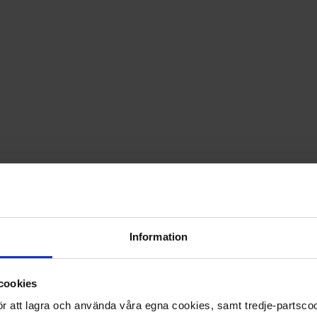
PRISGARANTI PÅ TIDNINGSPRENUMERATIONER
LÄS TIDNINGEN DIGITAL I MAGASINAPPEN FLIPP
GE BORT ETT FINT GÅVOKORT
Information
cookies
 för att lagra och använda våra egna cookies, samt tredje-partsc