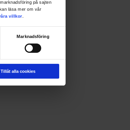
a marknadsföring på sajten
u kan läsa mer om vår
våra villkor
.
Marknadsföring
 botemedel som görs av en blomma som växer på
Tillåt alla cookies
er sig snabbt i väg till Glömskans ö i båten Viktoria.
d de över huvud taget gör på ön. Hur ska det då gå för
å tokig. 48 sidor.