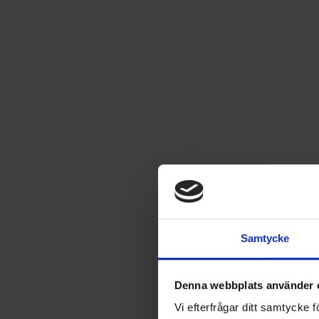
Bamse på glömskans ö
Sagobok med 48 sidor
Läs mer
99
kr
Samtycke
SÄLJS ENDAST I SVERIGE
Denna webbplats använder 
Leverans satt till
USA
.
Byt leverans till
Sverige
Vi efterfrågar ditt samtycke