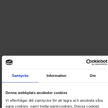
Fri frakt vid produktköp över 500 kr
Snabb leverans - skickas inom 2 dagar
Disney Klassiker: Bilar
Hoppa in i förarsätet och följ med Blixten McQueen på
en äventyrlig resa till Kylarköping! Efter ett oväntat
stopp i den lilla staden lär sig Blixten att livet är mer än
att komma först i mål. Med nya vänner som Doc Hudson
Samtycke
Information
Om
och Mater upptäcker han vänskapens och
gemenskapens värde. En berättelse om sann vänskap
och livets verkliga rikedomar.
Denna webbplats använder cookies
Artikel
:
430849
Vi efterfrågar ditt samtycke för att lagra och använda våra
egna cookies, samt tredje-partscookies. Dessa cookies