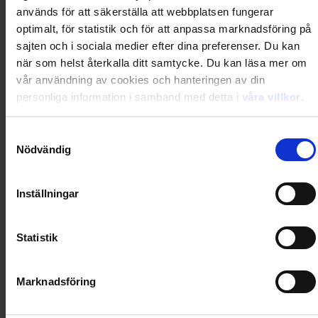
Du kanske också gillar
används för att säkerställa att webbplatsen fungerar
Loading...
optimalt, för statistik och för att anpassa marknadsföring på
sajten och i sociala medier efter dina preferenser. Du kan
Loading...
när som helst återkalla ditt samtycke. Du kan läsa mer om
vår användning av cookies och hanteringen av din
0
Dkr
personliga information i samband med detta i
våra villkor
.
Samtyckesval
Loading...
Nödvändig
Loading...
Inställningar
0
Dkr
Statistik
Loading...
Marknadsföring
Loading...