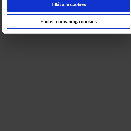
0
Dkr
Tillåt alla cookies
Loading...
Endast nödvändiga cookies
Loading...
0
Dkr
Leverans till
:
USA