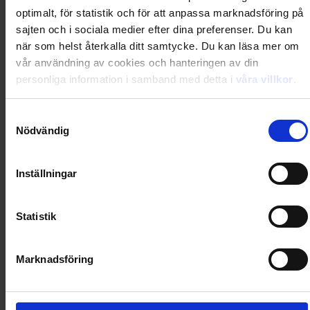
optimalt, för statistik och för att anpassa marknadsföring på
Loading...
sajten och i sociala medier efter dina preferenser. Du kan
när som helst återkalla ditt samtycke. Du kan läsa mer om
vår användning av cookies och hanteringen av din
0
Dkr
personliga information i samband med detta i
våra villkor
.
Loading...
Samtyckesval
Nödvändig
Loading...
Inställningar
0
Dkr
Statistik
Loading...
Marknadsföring
Loading...