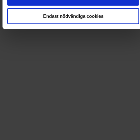
Loading...
Endast nödvändiga cookies
Loading...
0
Dkr
Leverans till
:
USA
Tidningsprenumerationer och mycket mer!