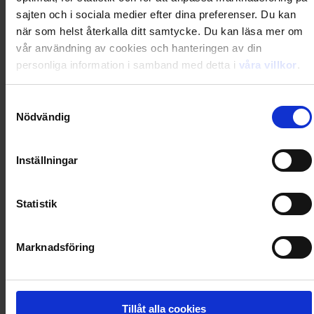
sajten och i sociala medier efter dina preferenser. Du kan
när som helst återkalla ditt samtycke. Du kan läsa mer om
0
Dkr
vår användning av cookies och hanteringen av din
personliga information i samband med detta i
våra villkor
.
Loading...
Samtyckesval
Loading...
Nödvändig
0
Dkr
Inställningar
Statistik
Loading...
Loading...
Marknadsföring
0
Dkr
Tillåt alla cookies