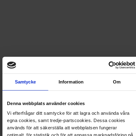
Fri frakt vid produktköp över 500 kr
Snabb leverans - skickas inom 2 dagar
Frost - myskväll i Arendal
24 sidor sagomagi från Disneys Frost. Det är
familjekväll på Arendals slott, men Anna, Elsa, Kristoffer,
Samtycke
Information
Om
Olof och Sven kan inte bestämma vad de ska spela.
Artikel
:
430757
Denna webbplats använder cookies
Du kanske också gillar
Vi efterfrågar ditt samtycke för att lagra och använda våra
egna cookies, samt tredje-partscookies. Dessa cookies
Loading...
används för att säkerställa att webbplatsen fungerar
Loading...
optimalt, för statistik och för att anpassa marknadsföring på