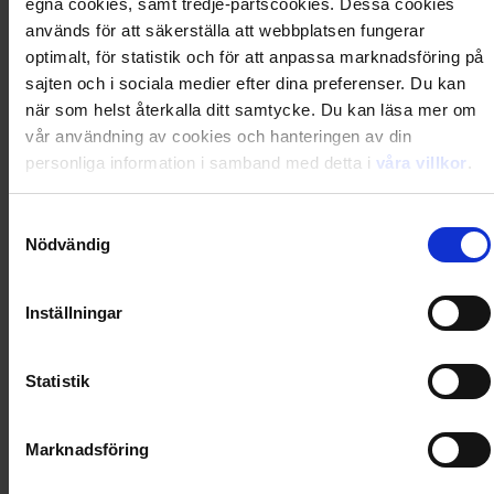
egna cookies, samt tredje-partscookies. Dessa cookies
Du kanske också gillar
används för att säkerställa att webbplatsen fungerar
optimalt, för statistik och för att anpassa marknadsföring på
Loading...
sajten och i sociala medier efter dina preferenser. Du kan
Loading...
när som helst återkalla ditt samtycke. Du kan läsa mer om
vår användning av cookies och hanteringen av din
personliga information i samband med detta i
våra villkor
.
0
Dkr
Samtyckesval
Nödvändig
Loading...
Loading...
Inställningar
0
Dkr
Statistik
Loading...
Marknadsföring
Loading...