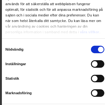
Du kanske också gillar
används för att säkerställa att webbplatsen fungerar
Loading...
optimalt, för statistik och för att anpassa marknadsföring på
sajten och i sociala medier efter dina preferenser. Du kan
Loading...
när som helst återkalla ditt samtycke. Du kan läsa mer om
vår användning av cookies och hanteringen av din
0
Dkr
personliga information i samband med detta i
våra villkor
.
Samtyckesval
Loading...
Nödvändig
Loading...
Inställningar
0
Dkr
Statistik
Loading...
Marknadsföring
Loading...