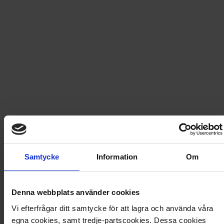
Fri frakt vid produktköp över 500 kr
Snabb leverans - skickas inom 2 dagar
Hälge julalbum 34
Hälges eskapader i skogarna kring byn Avliden tar
lyckligtvis aldrig slut. Årets album är sprängfyllt med
morbid humor och vi tror att varje jägare, om än kanske
motvilligt, kommer att hitta någon situation som känns
Samtycke
Information
Om
lite bekant. Lars Mortimer lyckades skapa en serie som
handlar om både vänskap och livets dystra stunder,
men låter aldrig oss slippa undan utan ett härligt skratt.
Denna webbplats använder cookies
Artikel
:
37302501
Vi efterfrågar ditt samtycke för att lagra och använda våra
egna cookies, samt tredje-partscookies. Dessa cookies