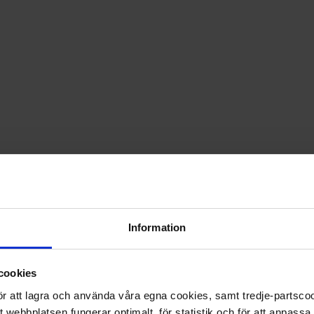
PRISGARANTI PÅ TIDNINGSPRENUMERATIONER
LÄS TIDNINGEN DIGITAL I MAGASINAPPEN FLIPP
GE BORT ETT FINT GÅVOKORT
 Skandinavien
Information
cookies
 för att lagra och använda våra egna cookies, samt tredje-partsc
tt webbplatsen fungerar optimalt, för statistik och för att anpass