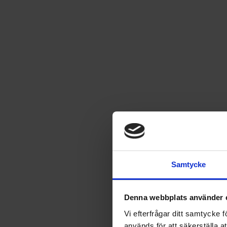
Kalle Anka Europa Resor 2 -
Andra stoppet Skandinavien!
Läs mer
99
kr
Samtycke
SÄLJS ENDAST I SVERIGE
Denna webbplats använder 
Leverans satt till
USA
.
Byt leverans till
Sverige
Vi efterfrågar ditt samtycke
används för att säkerställa a