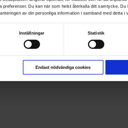
ina preferenser. Du kan när som helst återkalla ditt samtycke. D
nteringen av din personliga information i samband med detta i
Inställningar
Statistik
 pocketen får vi följa med till Skandinavien. Det blir med an
Endast nödvändiga cookies
300 sidor!