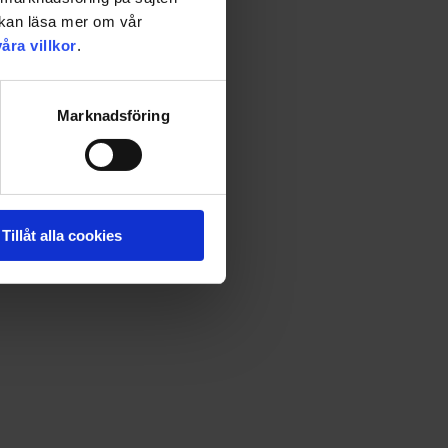
u kan läsa mer om vår
våra villkor
.
Marknadsföring
dra ord spänning på våra breddgrader!
Tillåt alla cookies