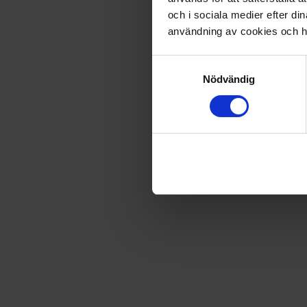
och i sociala medier efter d
Fri frakt vid produktköp över 500 kr
användning av cookies och ha
Samtyckesval
Snabb leverans - skickas inom 2 dagar
Nödvändig
Kalle Anka Europa Resor 2 - Skandinavien
Kalle Anka fortsätter sina resor runt världen och i den här
Ankeborg på Europaturné – läsglädje och reslust på över 
Artikel
:
1958-26-003
Du kanske också gillar
Loading...
Loading...