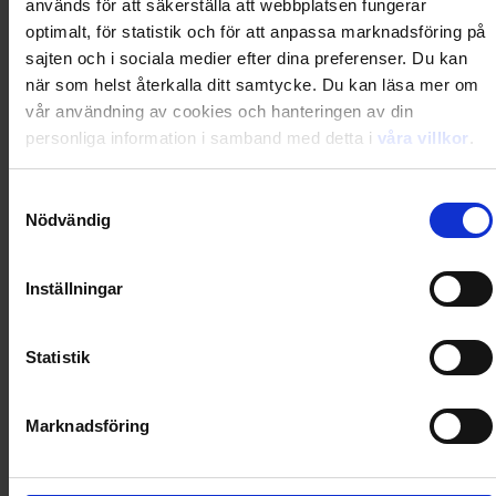
används för att säkerställa att webbplatsen fungerar
Loading...
optimalt, för statistik och för att anpassa marknadsföring på
Loading...
sajten och i sociala medier efter dina preferenser. Du kan
när som helst återkalla ditt samtycke. Du kan läsa mer om
vår användning av cookies och hanteringen av din
0
Dkr
personliga information i samband med detta i
våra villkor
.
Samtyckesval
Loading...
Nödvändig
Loading...
Inställningar
0
Dkr
Statistik
Loading...
Marknadsföring
Loading...