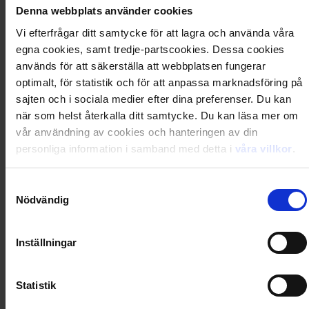
hjälpmedel för att slippa köpa de dyra
Denna webbplats använder cookies
specialverktygen. I boken finns dessutom fler än 170
bilder med lättbegripliga, förklarande bildtexter.
Vi efterfrågar ditt samtycke för att lagra och använda våra
egna cookies, samt tredje-partscookies. Dessa cookies
används för att säkerställa att webbplatsen fungerar
Artikel
:
P000462
optimalt, för statistik och för att anpassa marknadsföring på
sajten och i sociala medier efter dina preferenser. Du kan
Du kanske också gillar
när som helst återkalla ditt samtycke. Du kan läsa mer om
Loading...
vår användning av cookies och hanteringen av din
personliga information i samband med detta i
våra villkor
.
Loading...
Samtyckesval
0
Dkr
Nödvändig
Inställningar
Loading...
Loading...
Statistik