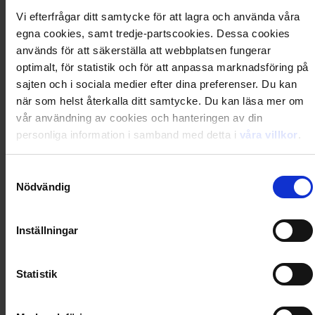
liv. Tror jag... Eller...?
Vi efterfrågar ditt samtycke för att lagra och använda våra
egna cookies, samt tredje-partscookies. Dessa cookies
Artikel
:
76215289
används för att säkerställa att webbplatsen fungerar
optimalt, för statistik och för att anpassa marknadsföring på
Du kanske också gillar
sajten och i sociala medier efter dina preferenser. Du kan
Loading...
när som helst återkalla ditt samtycke. Du kan läsa mer om
vår användning av cookies och hanteringen av din
Loading...
personliga information i samband med detta i
våra villkor
.
0
Dkr
Samtyckesval
Nödvändig
Loading...
Inställningar
Loading...
Statistik
0
Dkr