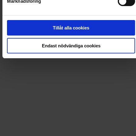
Marknadsföring
Loading...
Loading...
Tillåt alla cookies
0
Dkr
Endast nödvändiga cookies
Loading...
Loading...
0
Dkr
Leverans till
:
USA