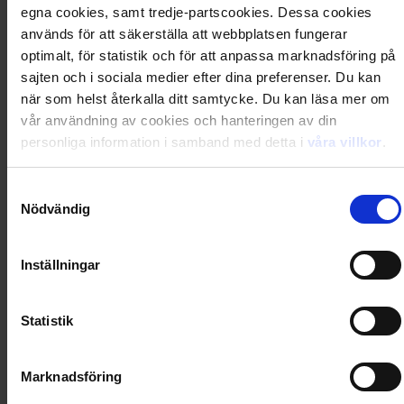
Artikel
:
80743266
egna cookies, samt tredje-partscookies. Dessa cookies
används för att säkerställa att webbplatsen fungerar
Du kanske också gillar
optimalt, för statistik och för att anpassa marknadsföring på
Loading...
sajten och i sociala medier efter dina preferenser. Du kan
när som helst återkalla ditt samtycke. Du kan läsa mer om
Loading...
vår användning av cookies och hanteringen av din
personliga information i samband med detta i
våra villkor
.
0
Dkr
Samtyckesval
Nödvändig
Loading...
Loading...
Inställningar
0
Dkr
Statistik
Marknadsföring
Loading...