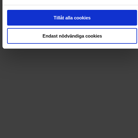
Loading...
Tillåt alla cookies
0
Dkr
Endast nödvändiga cookies
Loading...
Loading...
0
Dkr
Leverans till
:
USA