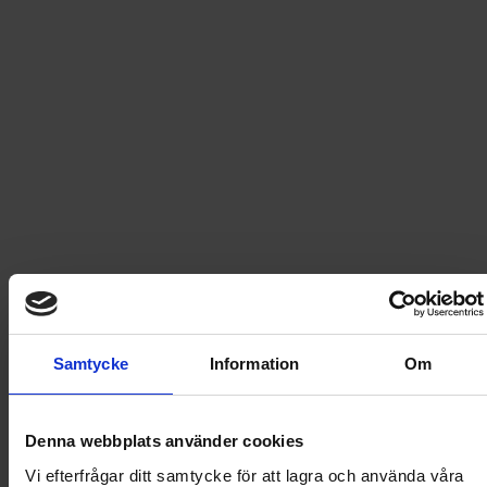
Fri frakt vid produktköp över 500 kr
Snabb leverans - skickas inom 2 dagar
Mulle och vildmarkens hemligheter
HURRA! Jag slipper åka på träningsläger! Min människa
Molly har en annan idé som är mycket roligare: vi ska
rida på långritt! Sova under stjärnorna! Äta blåbärsris
istället för gammalt hö! Vem vet hur länge vi blir borta?
Samtycke
Information
Om
Hela sommaren, kanske? Därute i vildmarken kan vad
som helst hända. Bara roliga saker, inget läskigt hoppas
jag.
Denna webbplats använder cookies
Vi efterfrågar ditt samtycke för att lagra och använda våra