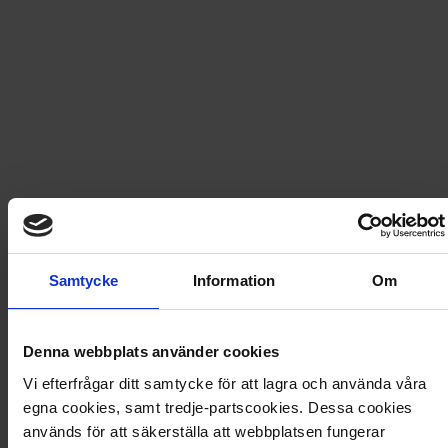
Fri frakt vid produktköp över 500 kr
Snabb leverans - skickas inom 2 dagar
Norrsken 8: Tillbaka till Rörås
Kriget mot vikingarna tilltar och Sonja måste ta med
sina vänner från Jotundalen hem till Røros. Där kommer
de att finna det magiska portalträdet, men vad händer
Samtycke
Information
Om
när uråldrig magi möter dagens verklighet?
Artikel
:
81290561
Denna webbplats använder cookies
Vi efterfrågar ditt samtycke för att lagra och använda våra
Du kanske också gillar
egna cookies, samt tredje-partscookies. Dessa cookies
Loading...
används för att säkerställa att webbplatsen fungerar