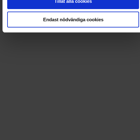
Tillåt alla cookies
Loading...
Endast nödvändiga cookies
Loading...
0
Dkr
Leverans till
:
USA