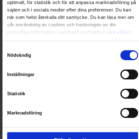
optimalt, för statistik och för att anpassa marknadsföring på
Loading...
sajten och i sociala medier efter dina preferenser. Du kan
när som helst återkalla ditt samtycke. Du kan läsa mer om
0
Dkr
vår användning av cookies och hanteringen av din
personliga information i samband med detta i
våra villkor
.
Loading...
Samtyckesval
Nödvändig
Loading...
Inställningar
0
Dkr
Statistik
Loading...
Loading...
Marknadsföring
0
Dkr