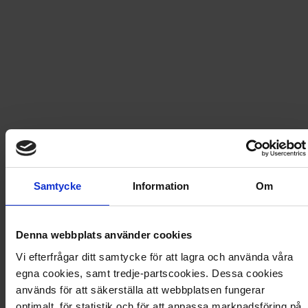
PRISGARANTI PÅ TIDNINGSPRENUMERATIONER
LÄS TIDNINGEN DIGITAL I MAGASINAPPEN FLIPP
GE BORT ETT FINT GÅVOKORT
Böcker om hem, inredning och design
Här hittar du alla våra böcker om hem, inredning och
design. Hitta böcker som ger dig inspiration till att designa
och fixa till i ditt hem.
Hem & inredning
Samtycke
Information
Om
Säljs endast i Sverige
Denna webbplats använder cookies
Landskapshus - 25 historiska byggnader
Vi efterfrågar ditt samtycke för att lagra och använda våra
egna cookies, samt tredje-partscookies. Dessa cookies
används för att säkerställa att webbplatsen fungerar
149
kr
optimalt, för statistik och för att anpassa marknadsföring på