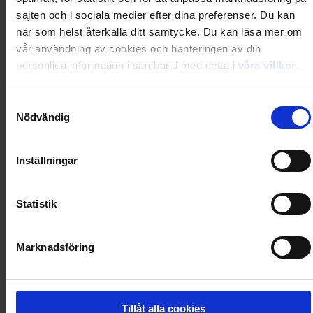
sajten och i sociala medier efter dina preferenser. Du kan
när som helst återkalla ditt samtycke. Du kan läsa mer om
Säljs endast i Sverige
vår användning av cookies och hanteringen av din
personliga information i samband med detta i
våra villkor
.
Stora boken om Upsala-Ekeby
Samtyckesval
379
kr
Nödvändig
Inställningar
Leverans till
:
USA
Statistik
Marknadsföring
Tillåt alla cookies