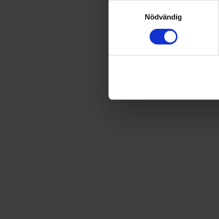
Samtyckesval
Nödvändig
Säljs endast i Sverige
Freddie på Firefoot Farm vol 2
199
kr
Säljs endast i Sverige
Freddie på Firefoot Farm vol 3
199
kr
Säljs endast i Sverige
Jojjo och gänget