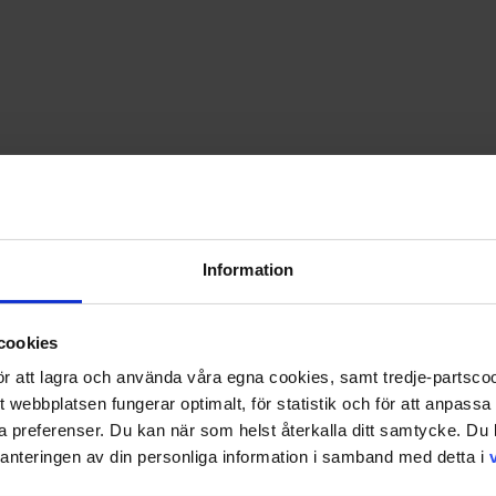
PRISGARANTI PÅ TIDNINGSPRENUMERATIONER
LÄS TIDNINGEN DIGITAL I MAGASINAPPEN FLIPP
GE BORT ETT FINT GÅVOKORT
v? Upptäck vår samling inom kategorin sport, idrott och fritid. 
Information
cookies
 för att lagra och använda våra egna cookies, samt tredje-partsc
tt webbplatsen fungerar optimalt, för statistik och för att anpass
ina preferenser. Du kan när som helst återkalla ditt samtycke. D
nteringen av din personliga information i samband med detta i