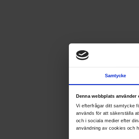
Sport & fritidsböcker
Är du en sportfantast eller älskar du helt enkelt att vara akti
om fotbollsstjärnor.
Sport & Fritid
Samtycke
Denna webbplats använder 
Säljs endast i Sverige
Vi efterfrågar ditt samtycke
Freddie på Firefoot Farm vol 1
används för att säkerställa a
och i sociala medier efter d
199
kr
användning av cookies och ha