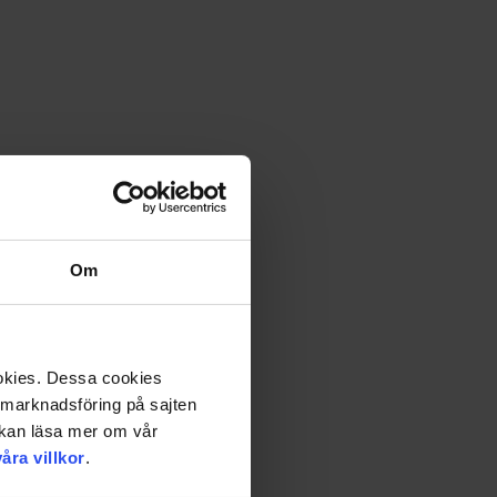
I vårt sortiment hittar du allt från ishockey, hästar och böcker
Om
ookies. Dessa cookies
a marknadsföring på sajten
u kan läsa mer om vår
våra villkor
.