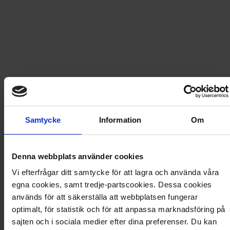
479
kr
629,30
kr
LÄGG I VARUKORG
Frakt
USA
för
154
kr
Prenumerationen förlängs automatiskt, f.n. med 2 nummer
Samtycke
Information
Om
för 169 kr. Betalningen dras löpande via ditt betalkort.
Avsluta när du vill.
Denna webbplats använder cookies
Prisberäkning
Vi efterfrågar ditt samtycke för att lagra och använda våra
egna cookies, samt tredje-partscookies. Dessa cookies
används för att säkerställa att webbplatsen fungerar
7 nummer av Classic Motor
629,30
kr
optimalt, för statistik och för att anpassa marknadsföring på
Rabatt
−150,30
kr
sajten och i sociala medier efter dina preferenser. Du kan
Frakt
154,00
kr