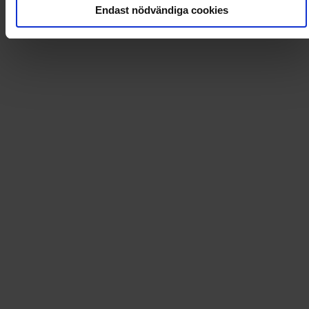
Endast nödvändiga cookies
Läs tidningen digital i Flipp
Artikel
:
AEKUCM
Leverans till
:
USA
Tidningsprenumerationer och mycket mer!
Dintidning.se erbjuder förmånliga prenumerationer på
ett stort utbud av tidningar och magasin. På
Dintidning.se hittar du även böcker, spel, pyssel och