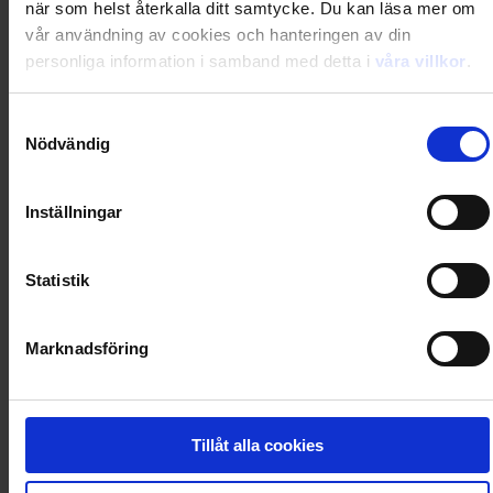
när som helst återkalla ditt samtycke. Du kan läsa mer om
Totalt
633,00
kr
vår användning av cookies och hanteringen av din
personliga information i samband med detta i
våra villkor
.
Samtyckesval
Prenumerera i dag och få din första tidning 2026-09-
Nödvändig
04
Inställningar
Utkommer 14 nr/år
Statistik
Gratis digital tillgång i magasinappen Flipp
Marknadsföring
Rabatten är beloppet du sparar jämfört med köp av
lösnummer i butik + ev. premievärde/extra nummer
Tillåt alla cookies