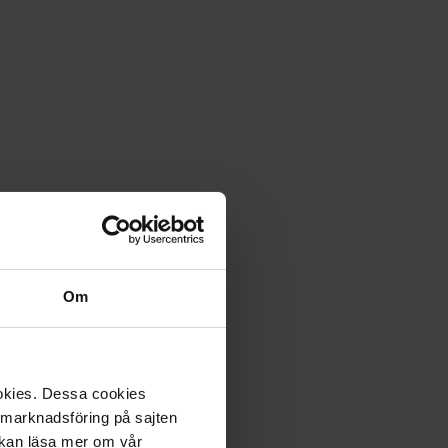
m skogens konung. Han lyckas ständigt gäcka jägaren Edwin,
Om
ookies. Dessa cookies
a marknadsföring på sajten
u kan läsa mer om vår