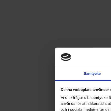
Hälge
Hälge är en filosofisk och kärlekskrank älg, som med sina se
hans hund Blixten och den Rambo-inspirerade jaktpolaren U
Samtycke
Kampanjen är avslutad!
Dessvärre är kampanjen redan avslutad. Men nedan hittar d
Denna webbplats använder 
Vi efterfrågar ditt samtycke
Andra bra erbjudanden på tidningen:
används för att säkerställa a
och i sociala medier efter d