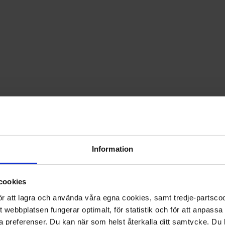
x taggar och ett stort mått list upprätthåller sin status so
ffe.
Information
u andra bra erbjudanden på tidningen.
cookies
 för att lagra och använda våra egna cookies, samt tredje-partsc
tt webbplatsen fungerar optimalt, för statistik och för att anpass
ina preferenser. Du kan när som helst återkalla ditt samtycke. D