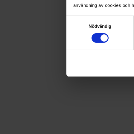
användning av cookies och ha
-
7
%
Samtyckesval
1 nummer av Hälge
Nödvändig
58
kr
62,90
kr
Förlängs tillsvidare
-
5
%
3 nummer av Hälge
179
kr
188,70
kr