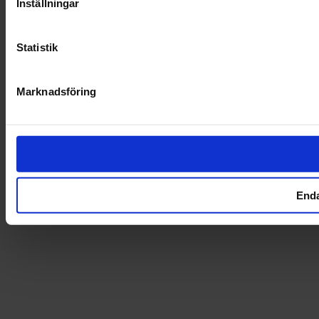
Inställningar
Statistik
Marknadsföring
Enda