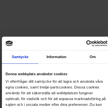
499
kr
609,70
kr
LÄGG I VARUKORG
Frakt
USA
för
416
kr
Samtycke
Information
Om
Prenumerationen avslutas automatiskt.
Denna webbplats använder cookies
Vi efterfrågar ditt samtycke för att lagra och använda våra
egna cookies, samt tredje-partscookies. Dessa cookies
Prisberäkning
används för att säkerställa att webbplatsen fungerar
optimalt, för statistik och för att anpassa marknadsföring på
12 nummer av Kalle Anka Junior
562,80
kr
sajten och i sociala medier efter dina preferenser. Du kan