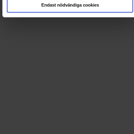
Endast nödvändiga cookies
Läs tidningen digital i Flipp
Artikel
:
AACNKR
Leverans till
:
USA
Tidningsprenumerationer och mycket mer!
Dintidning.se erbjuder förmånliga prenumerationer på
ett stort utbud av tidningar och magasin. På
Dintidning.se hittar du även böcker, spel, pyssel och