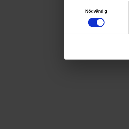
79
kr
89,90
kr
Samtyckesval
Nödvändig
LÄGG I VARUKORG
Frakt
USA
för
22
kr
Prenumerationen förlängs automatiskt, f.n. med 1 nummer för 7
Prisberäkning
1 nummer av Kalle Anka Klassiker
89,90
kr
Rabatt
−10,90
kr
Frakt
22,00
kr
Totalt
101,00
kr