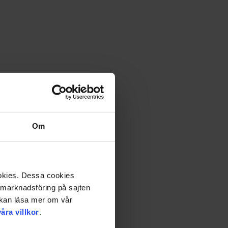
Om
ookies. Dessa cookies
a marknadsföring på sajten
u kan läsa mer om vår
våra villkor
.