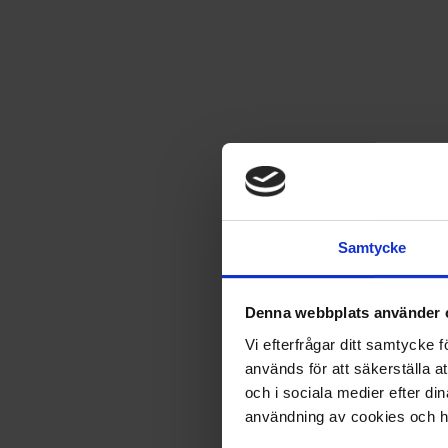
Spara
12
%
1 nummer av Kalle Anka Klass
Samtycke
Till mig själv
Denna webbplats använder 
Vi efterfrågar ditt samtycke
används för att säkerställa a
Ge bort som gåva
och i sociala medier efter d
användning av cookies och ha