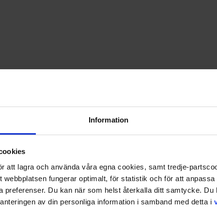
PRISGARANTI PÅ TIDNINGSPRENUMERATIONER
LÄS TIDNINGEN DIGITAL I MAGASINAPPEN FLIPP
GE BORT ETT FINT GÅVOKORT
iker
Information
cookies
 för att lagra och använda våra egna cookies, samt tredje-partsc
tt webbplatsen fungerar optimalt, för statistik och för att anpass
ina preferenser. Du kan när som helst återkalla ditt samtycke. D
nteringen av din personliga information i samband med detta i