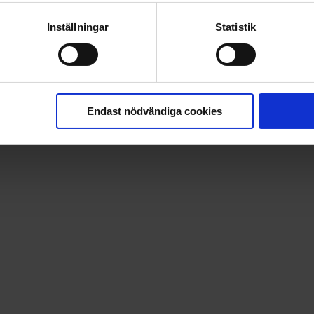
Inställningar
Statistik
Endast nödvändiga cookies
9 kr. Betalningen dras löpande via ditt betalkort. Avsluta nä