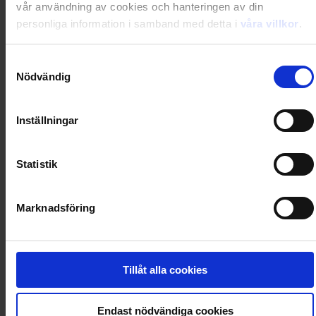
vår användning av cookies och hanteringen av din
personliga information i samband med detta i
våra villkor
.
Prenumerera i dag och få din första tidning 2026-10-
Samtyckesval
02
Nödvändig
Inställningar
Utkommer 8 nr/år
Statistik
Gratis digital tillgång i magasinappen Flipp
Marknadsföring
Rabatten är beloppet du sparar jämfört med köp av
lösnummer i butik + ev. premievärde/extra nummer
Tillåt alla cookies
Läs tidningen digital i Flipp
Endast nödvändiga cookies