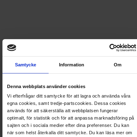
629
kr
719,20
kr
LÄGG I VARUKORG
Frakt
USA
för
176
kr
Samtycke
Information
Om
Prenumerationen avslutas automatiskt.
Denna webbplats använder cookies
Prisberäkning
Vi efterfrågar ditt samtycke för att lagra och använda våra
egna cookies, samt tredje-partscookies. Dessa cookies
8 nummer av King & Café
719,20
kr
används för att säkerställa att webbplatsen fungerar
Rabatt
−90,20
kr
optimalt, för statistik och för att anpassa marknadsföring på
Frakt
176,00
kr
sajten och i sociala medier efter dina preferenser. Du kan
Totalt
805,00
kr
när som helst återkalla ditt samtycke. Du kan läsa mer om