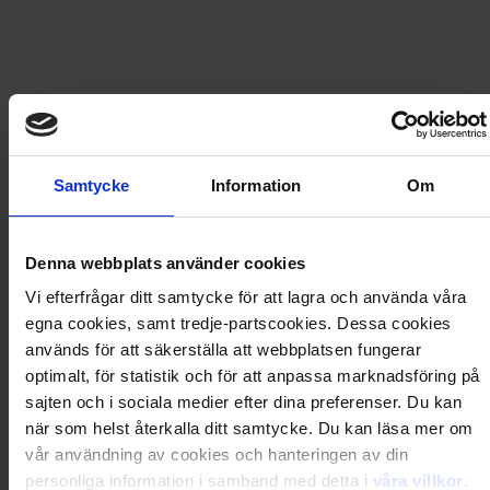
159
kr
179,80
kr
LÄGG I VARUKORG
Frakt
USA
för
80
kr
Samtycke
Information
Om
Prenumerationen avslutas automatiskt.
Denna webbplats använder cookies
Vi efterfrågar ditt samtycke för att lagra och använda våra
Prisberäkning
egna cookies, samt tredje-partscookies. Dessa cookies
används för att säkerställa att webbplatsen fungerar
optimalt, för statistik och för att anpassa marknadsföring på
2 nummer av Loppis & Antikt
179,80
kr
sajten och i sociala medier efter dina preferenser. Du kan
Rabatt
−20,80
kr
när som helst återkalla ditt samtycke. Du kan läsa mer om
Frakt
80,00
kr
vår användning av cookies och hanteringen av din
Totalt
239,00
kr
personliga information i samband med detta i
våra villkor
.