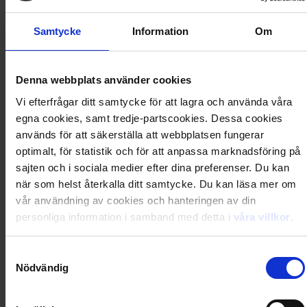
Säljs endast i Sverige
Mästertecknarna 3- Giovan Battista Carpi
Samtycke
Information
Om
119
kr
Denna webbplats använder cookies
Vi efterfrågar ditt samtycke för att lagra och använda våra
egna cookies, samt tredje-partscookies. Dessa cookies
Säljs endast i Sverige
används för att säkerställa att webbplatsen fungerar
optimalt, för statistik och för att anpassa marknadsföring på
Mästertecknarna 4 - Casty
sajten och i sociala medier efter dina preferenser. Du kan
när som helst återkalla ditt samtycke. Du kan läsa mer om
119
kr
vår användning av cookies och hanteringen av din
personliga information i samband med detta i
våra villkor
.
Säljs endast i Sverige
Samtyckesval
Nödvändig
Mästertecknarna 5 - Paolo Mottura