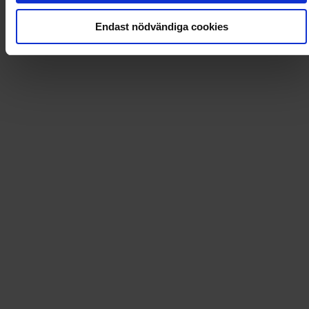
Endast nödvändiga cookies
Läs tidningen digital i Flipp
Artikel
:
AECHMH
Leverans till
:
USA
Tidningsprenumerationer och mycket mer!
Dintidning.se erbjuder förmånliga prenumerationer på