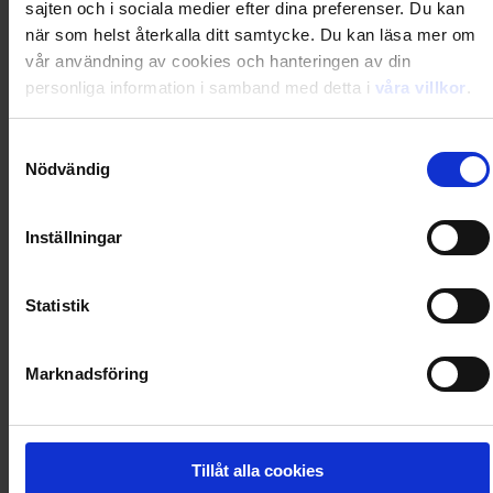
sajten och i sociala medier efter dina preferenser. Du kan
Rabatt
−257,60
kr
när som helst återkalla ditt samtycke. Du kan läsa mer om
Frakt
308,00
kr
vår användning av cookies och hanteringen av din
Totalt
847,00
kr
personliga information i samband med detta i
våra villkor
.
Samtyckesval
Nödvändig
Prenumerera i dag och få din första tidning 2026-09-
11
Inställningar
Utkommer 26 nr/år
Statistik
Marknadsföring
Gratis digital tillgång i magasinappen Flipp
Rabatten är beloppet du sparar jämfört med köp av
Tillåt alla cookies
lösnummer i butik + ev. premievärde/extra nummer