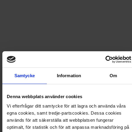
539
kr
796,60
kr
UTGÅTT
Frakt
USA
för
308
kr
Samtycke
Information
Om
Prenumerationen avslutas automatiskt.
Prisberäkning
Denna webbplats använder cookies
Vi efterfrågar ditt samtycke för att lagra och använda våra
egna cookies, samt tredje-partscookies. Dessa cookies
13 nummer av Min Häst
739,70
kr
används för att säkerställa att webbplatsen fungerar
1 extra nummer
56,90
kr
optimalt, för statistik och för att anpassa marknadsföring på
Totalt värde
796,60
kr