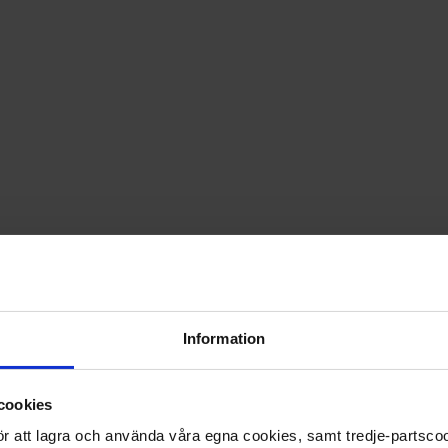
PRISGARANTI PÅ TIDNINGSPRENUMERATIONER
LÄS TIDNINGEN DIGITAL I MAGASINAPPEN FLIPP
GE BORT ETT FINT GÅVOKORT
Information
cookies
 för att lagra och använda våra egna cookies, samt tredje-partsc