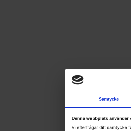
Spara
39
%
26 nummer av Min Häst
+ Min Häst badlakan
Till mig själv
Samtycke
Denna webbplats använder 
Ge bort som gåva
Vi efterfrågar ditt samtycke