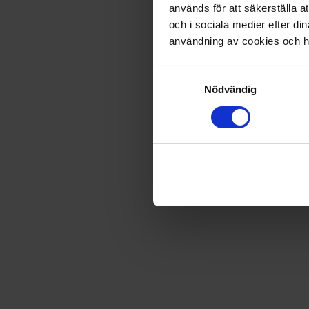
används för att säkerställa a
999
kr
och i sociala medier efter d
1 649,40
kr
användning av cookies och ha
SÄLJS ENDAST I SVERIGE
Samtyckesval
Nödvändig
Leverans satt till
USA
.
Byt leverans till
Sverige
Prenumerationen avslutas automatiskt.
Prisberäkning
26 nummer av Min Häst
1 479,40
kr
Min Häst badlakan
170,00
kr
Totalt värde
1 649,40
kr
Rabatt
−650,40
kr