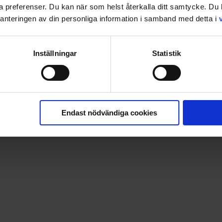
ina preferenser. Du kan när som helst återkalla ditt samtycke. D
nteringen av din personliga information i samband med detta i
Inställningar
Statistik
lir snabbt din självklara vän i den stressiga vardagen och ger 
 varmt om hjärtat.
Endast nödvändiga cookies