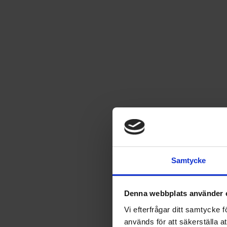
Icakuriren nr 10 2025
36
kr
EJ I LAGER
Samtycke
Leverans satt till
USA
.
Byt leverans till
Sverige
Denna webbplats använder 
Vi efterfrågar ditt samtycke
används för att säkerställa a
Fri frakt vid produktköp över 500 kr