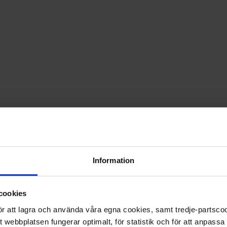
PRISGARANTI PÅ TIDNINGSPRENUMERATIONER
LÄS TIDNINGEN DIGITAL I MAGASINAPPEN FLIPP
GE BORT ETT FINT GÅVOKORT
Information
cookies
 för att lagra och använda våra egna cookies, samt tredje-partsc
tt webbplatsen fungerar optimalt, för statistik och för att anpass