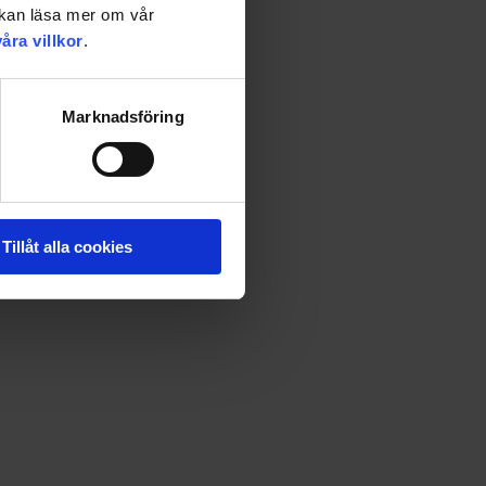
u kan läsa mer om vår
våra villkor
.
Marknadsföring
dig lust att låta helgerna glittra. Veckans måltider,
Tillåt alla cookies