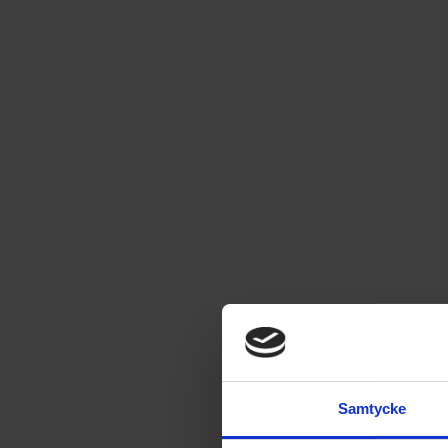
Lassemajas Detektivficklam
En ficklampa med många användningsområden!
Läs mer
179
kr
EJ I LAGER
Leverans satt till
USA
.
Byt leverans till
Sverige
Samtycke