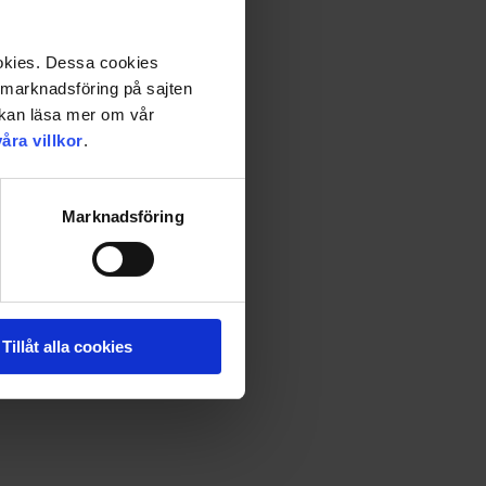
ookies. Dessa cookies
a marknadsföring på sajten
u kan läsa mer om vår
våra villkor
.
Marknadsföring
 smyga, spana och gömma dig.
n inte bara använda den till att lysa i mörkret och
Tillåt alla cookies