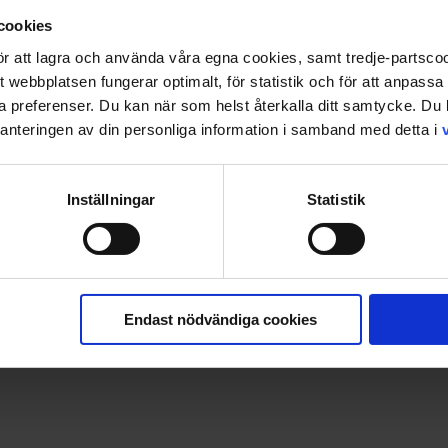
cookies
 för att lagra och använda våra egna cookies, samt tredje-partsc
tt webbplatsen fungerar optimalt, för statistik och för att anpass
ina preferenser. Du kan när som helst återkalla ditt samtycke. D
nteringen av din personliga information i samband med detta i
Inställningar
Statistik
e och Maja vara uppmärksam, listig, ha bra minne och kunna
n ficklampa- Men det är inte vilken ficklampa som helst! Du ka
a meddelanden med hjälp av färgfilter. Från 8 år.
Endast nödvändiga cookies