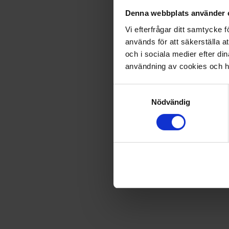
Denna webbplats använder 
Fri frakt vid produktköp över 500 kr
Vi efterfrågar ditt samtycke
används för att säkerställa a
och i sociala medier efter d
Snabb leverans - skickas inom 2 dagar
användning av cookies och ha
Samtyckesval
Lassemajas Detektivficklampa
Nödvändig
För att vara en bra detektiv behöver du precis som Lass
I den här lådan finns en av varje detektivs favoritsaker - e
kommunicera med morsekod, utan även till att läsa hemlig
Innehåll:
Ficklampa
Filterhjul
4 färgpennor
Morsekodkort
Instruktioner