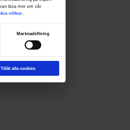
u kan läsa mer om vår
våra villkor
.
Marknadsföring
ger en hemtrevlig känsla. Pläden har stadgade kanter och
Tillåt alla cookies