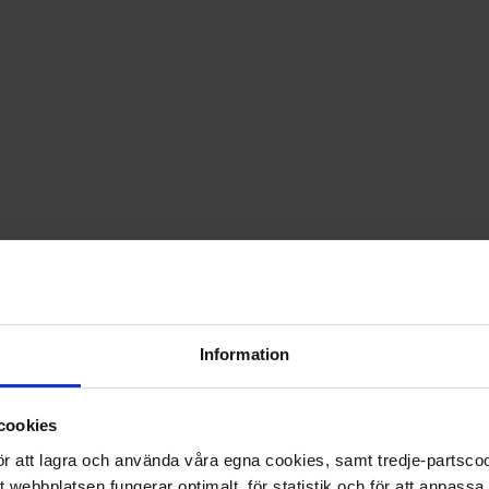
PRISGARANTI PÅ TIDNINGSPRENUMERATIONER
LÄS TIDNINGEN DIGITAL I MAGASINAPPEN FLIPP
GE BORT ETT FINT GÅVOKORT
Information
cookies
 för att lagra och använda våra egna cookies, samt tredje-partsc
tt webbplatsen fungerar optimalt, för statistik och för att anpass