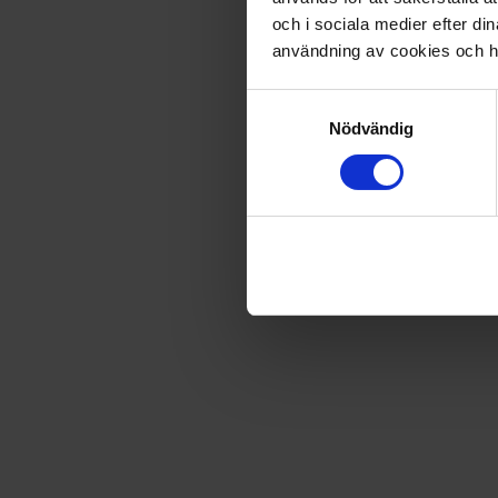
och i sociala medier efter d
Fri frakt vid produktköp över 500 kr
användning av cookies och ha
Samtyckesval
Snabb leverans - skickas inom 2 dagar
Nödvändig
Pläd, Morgan Madison
En skön jaquardavävd pläd i svart och vintervit från Morga
fransar på kortsidorna. Producerad med 100% återvunnet
Storlek: 130 x 160 cm
Artikel
:
P025283
Du kanske också gillar
Loading...
Loading...