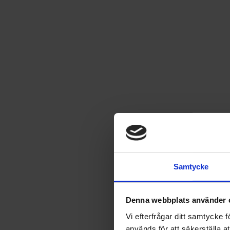
Pläd, Morgan Madison
Pläd, Morgan Madison
Läs mer
99
kr
Samtycke
SÄLJS ENDAST I SVERIGE
Denna webbplats använder 
Leverans satt till
USA
.
Byt leverans till
Sverige
Vi efterfrågar ditt samtycke
används för att säkerställa a