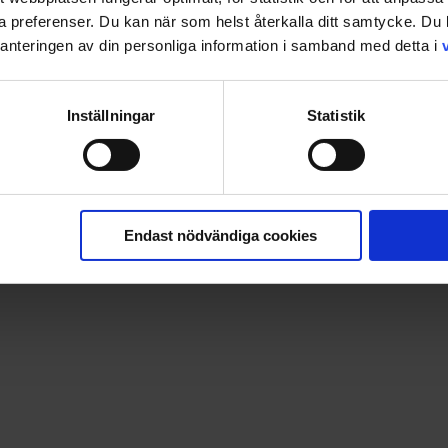
ina preferenser. Du kan när som helst återkalla ditt samtycke. D
nteringen av din personliga information i samband med detta i
Inställningar
Statistik
n Madison. Passar fint att ha både i soffan eller sängen och 
Endast nödvändiga cookies
 material i 20% Polyester och 80% Bomull.