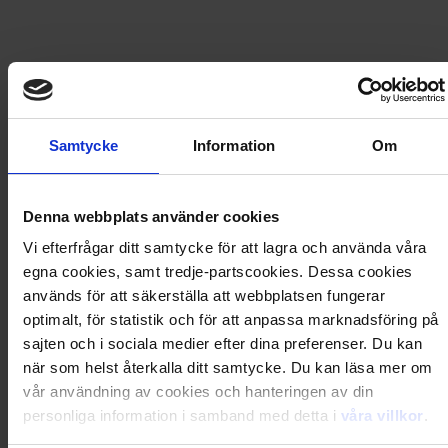
129
kr
159,80
kr
UTGÅTT
Samtycke
Information
Om
Frakt
USA
för
56
kr
Denna webbplats använder cookies
Prenumerationen förlängs automatiskt, f.n. med 2 nummer
Vi efterfrågar ditt samtycke för att lagra och använda våra
för 129 kr. Betalningen dras löpande via ditt betalkort.
Avsluta när du vill.
egna cookies, samt tredje-partscookies. Dessa cookies
används för att säkerställa att webbplatsen fungerar
optimalt, för statistik och för att anpassa marknadsföring på
Prisberäkning
sajten och i sociala medier efter dina preferenser. Du kan
när som helst återkalla ditt samtycke. Du kan läsa mer om
2 nummer av Pokémon
159,80
kr
vår användning av cookies och hanteringen av din
Rabatt
−30,80
kr
personliga information i samband med detta i
våra villkor
.
Frakt
56,00
kr