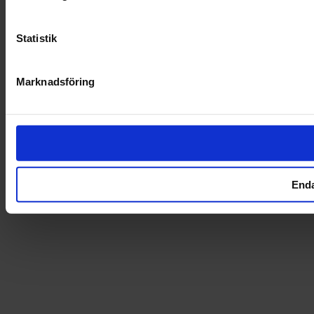
Statistik
Marknadsföring
Enda