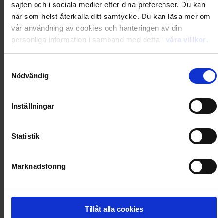
sajten och i sociala medier efter dina preferenser. Du kan
0
Dkr
när som helst återkalla ditt samtycke. Du kan läsa mer om
vår användning av cookies och hanteringen av din
personliga information i samband med detta i
våra villkor
.
Loading...
Samtyckesval
Loading...
Nödvändig
0
Dkr
Inställningar
Loading...
Statistik
Loading...
Marknadsföring
0
Dkr
Tillåt alla cookies