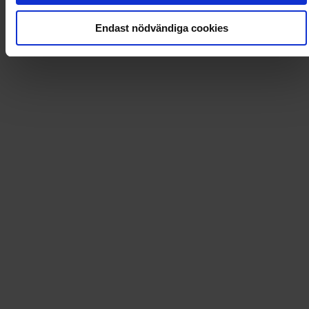
Loading...
Endast nödvändiga cookies
Loading...
0
Dkr
Leverans till
:
USA
Tidningsprenumerationer och mycket mer!
Dintidning.se erbjuder förmånliga prenumerationer på