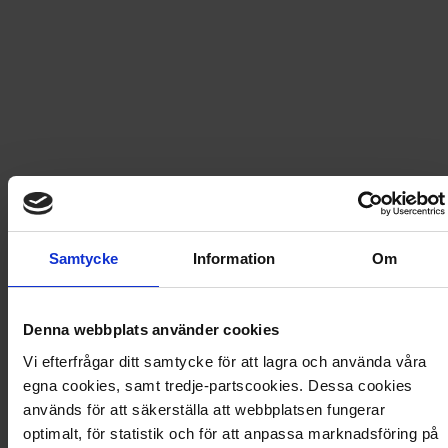
Fri frakt vid produktköp över 500 kr
Snabb leverans - skickas inom 2 dagar
1000 bitars pussel - Malmö
1000 bitar Högkvalitativt pappussel med ett myllrigt
motiv från framtidsstaden Malmö.
Samtycke
Information
Om
Artikel
:
580061
Denna webbplats använder cookies
Du kanske också gillar
Vi efterfrågar ditt samtycke för att lagra och använda våra
Loading...
egna cookies, samt tredje-partscookies. Dessa cookies
används för att säkerställa att webbplatsen fungerar
Loading...
optimalt, för statistik och för att anpassa marknadsföring på