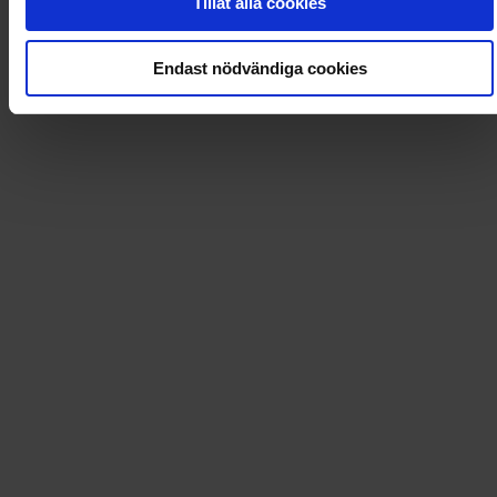
Tillåt alla cookies
Loading...
Endast nödvändiga cookies
Loading...
0
Dkr
Leverans till
:
USA