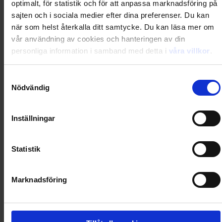
optimalt, för statistik och för att anpassa marknadsföring på
Loading...
sajten och i sociala medier efter dina preferenser. Du kan
när som helst återkalla ditt samtycke. Du kan läsa mer om
0
Dkr
vår användning av cookies och hanteringen av din
personliga information i samband med detta i
våra villkor
.
Loading...
Samtyckesval
Nödvändig
Loading...
Inställningar
0
Dkr
Statistik
Loading...
Loading...
Marknadsföring
0
Dkr