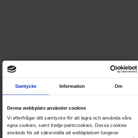
Fri frakt vid produktköp över 500 kr
Snabb leverans - skickas inom 2 dagar
1000 bitars pussel - Stockholm
1000 bitar Högkvalitativt pappussel från vackra
Samtycke
Information
Om
Stockholm av konstnären Gunilla Mann.
Artikel
:
580063
Denna webbplats använder cookies
Vi efterfrågar ditt samtycke för att lagra och använda våra
Du kanske också gillar
egna cookies, samt tredje-partscookies. Dessa cookies
Loading...
används för att säkerställa att webbplatsen fungerar