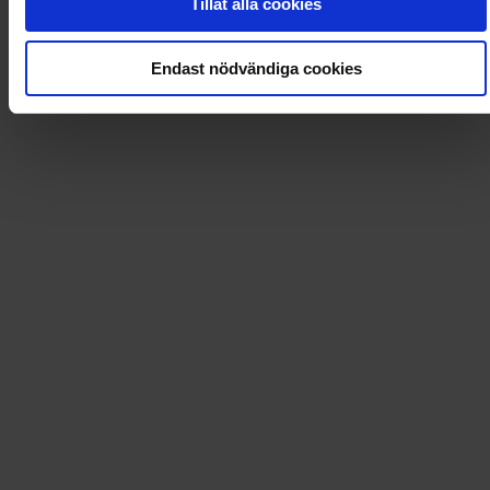
Tillåt alla cookies
Loading...
Endast nödvändiga cookies
Loading...
0
Dkr
Leverans till
:
USA