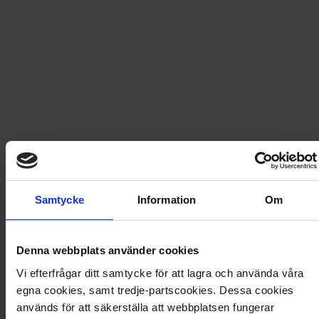
Fri frakt vid produktköp över 500 kr
Snabb leverans - skickas inom 2 dagar
9 bitars pussel - Fantasidjur
Det här charmiga träpusslet från Kärnan har ett lekfullt
motiv av två färgglada, mjuka kaniner. De 9 bitarna
enkla att lägga även för små barn. Pussla med ditt barn
Samtycke
Information
Om
för en mysig stund tillsammans.
Artikel
:
520081
Denna webbplats använder cookies
Vi efterfrågar ditt samtycke för att lagra och använda våra
Du kanske också gillar
egna cookies, samt tredje-partscookies. Dessa cookies
Loading...
används för att säkerställa att webbplatsen fungerar