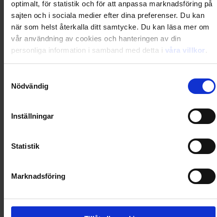
optimalt, för statistik och för att anpassa marknadsföring på
Loading...
sajten och i sociala medier efter dina preferenser. Du kan
när som helst återkalla ditt samtycke. Du kan läsa mer om
0
Dkr
vår användning av cookies och hanteringen av din
personliga information i samband med detta i
våra villkor
.
Loading...
Samtyckesval
Nödvändig
Loading...
Inställningar
0
Dkr
Statistik
Loading...
Loading...
Marknadsföring
0
Dkr