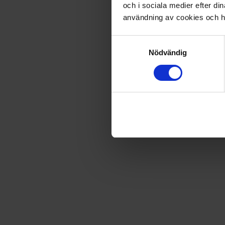
och i sociala medier efter d
Fri frakt vid produktköp över 500 kr
användning av cookies och ha
Samtyckesval
Nödvändig
Snabb leverans - skickas inom 2 dagar
91:an samlarmapp
Den perfekta förvaringen för din 91:an samling! Samlarma
Varning. Ej lämplig för barn under 3 år.
Artikel
:
P025737
Du kanske också gillar
Loading...
Loading...