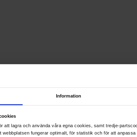
PRISGARANTI PÅ TIDNINGSPRENUMERATIONER
LÄS TIDNINGEN DIGITAL I MAGASINAPPEN FLIPP
GE BORT ETT FINT GÅVOKORT
Information
cookies
 för att lagra och använda våra egna cookies, samt tredje-partsc
tt webbplatsen fungerar optimalt, för statistik och för att anpass