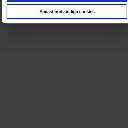
Loading...
Endast nödvändiga cookies
Loading...
0
Dkr
Leverans till
:
USA
Tidningsprenumerationer och mycket mer!
Dintidning.se erbjuder förmånliga prenumerationer på