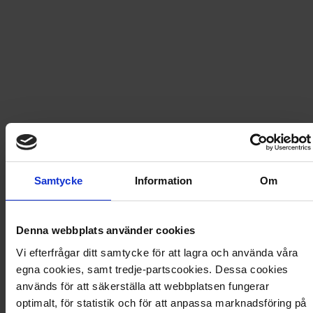
Fri frakt vid produktköp över 500 kr
Snabb leverans - skickas inom 2 dagar
Carioca - Vattenfärg
Testa att måla med vattenfärger! 12 stycken vackra
färger att vara kreativ med.
Samtycke
Information
Om
Artikel
:
950025
Denna webbplats använder cookies
Du kanske också gillar
Vi efterfrågar ditt samtycke för att lagra och använda våra
Loading...
egna cookies, samt tredje-partscookies. Dessa cookies
används för att säkerställa att webbplatsen fungerar
Loading...
optimalt, för statistik och för att anpassa marknadsföring på