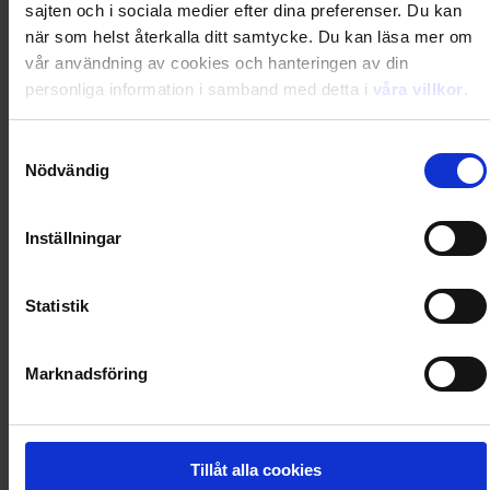
sajten och i sociala medier efter dina preferenser. Du kan
0
Dkr
när som helst återkalla ditt samtycke. Du kan läsa mer om
vår användning av cookies och hanteringen av din
personliga information i samband med detta i
våra villkor
.
Loading...
Samtyckesval
Loading...
Nödvändig
0
Dkr
Inställningar
Loading...
Statistik
Loading...
Marknadsföring
0
Dkr
Tillåt alla cookies